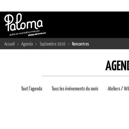
Passer
au
contenu
Accueil
>
Agenda
>
Septembre 2016
>
Rencontres
AGEN
Tout l'agenda
Tous les événements du mois
Ateliers / Wi