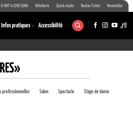
 IS NOT A LOVE SONG
Billetterie
Quick studio
Reelax Ticket
Newsletter
Infos pratiques
Accessibilité
TRES»
 professionnelles
Salon
Spectacle
Stage de danse