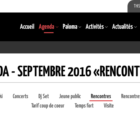
THIS
Accueil
Agenda
Paloma
Activités
Actualités
DA - SEPTEMBRE 2016 «RENCON
ki
Concerts
Dj Set
Jeune public
Rencontres
Rencontres
Tarif coup de coeur
Temps fort
Visite