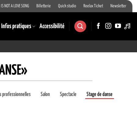
 IS NOT A LOVE SONG
Billetterie
Quick studio
Reelax Ticket
Newsletter
Infos pratiques
Accessibilité
DANSE»
 professionnelles
Salon
Spectacle
Stage de danse