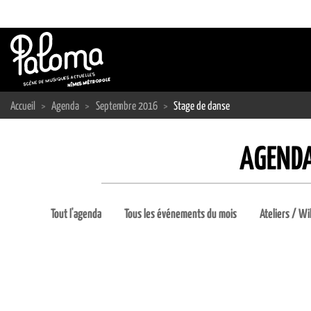
Passer
au
contenu
Accueil
>
Agenda
>
Septembre 2016
>
Stage de danse
AGENDA
Tout l'agenda
Tous les événements du mois
Ateliers / Wi