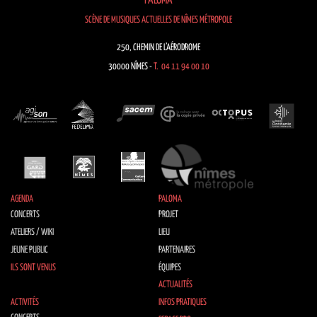
PALOMA
SCÈNE DE MUSIQUES ACTUELLES DE NÎMES MÉTROPOLE
250, CHEMIN DE L’AÉRODROME
30000 NÎMES -
T. 04 11 94 00 10
AGENDA
PALOMA
CONCERTS
PROJET
ATELIERS / WIKI
LIEU
JEUNE PUBLIC
PARTENAIRES
ILS SONT VENUS
ÉQUIPES
ACTUALITÉS
ACTIVITÉS
INFOS PRATIQUES