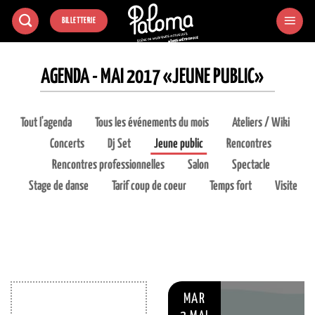
Passer
BILLETTERIE
au
contenu
AGENDA - MAI 2017 «JEUNE PUBLIC»
Tout l'agenda
Tous les événements du mois
Ateliers / Wiki
Concerts
Dj Set
Jeune public
Rencontres
Rencontres professionnelles
Salon
Spectacle
Stage de danse
Tarif coup de coeur
Temps fort
Visite
MAR