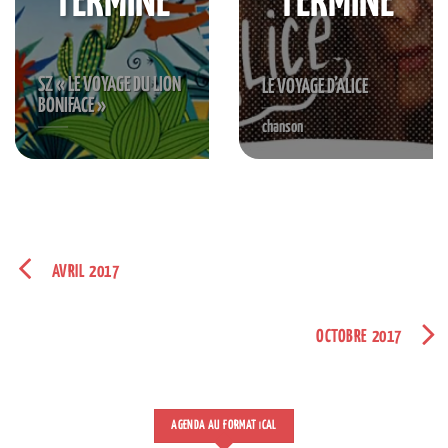
TERMINÉ
TERMINÉ
SZ « LE VOYAGE DU LION
LE VOYAGE D’ALICE
BONIFACE »
chanson
AVRIL 2017
OCTOBRE 2017
AGENDA AU FORMAT
CAL
I