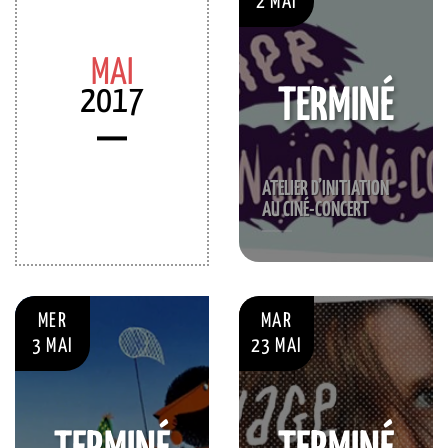
2 MAI
MAI
2017
TERMINÉ
ATELIER D’INITIATION
AU CINÉ-CONCERT
MER
MAR
3 MAI
23 MAI