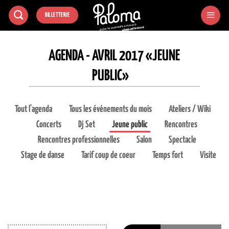
Passer
BILLETTERIE
au
contenu
AGENDA - AVRIL 2017 «JEUNE
PUBLIC»
Tout l'agenda
Tous les événements du mois
Ateliers / Wiki
Concerts
Dj Set
Jeune public
Rencontres
Rencontres professionnelles
Salon
Spectacle
Stage de danse
Tarif coup de coeur
Temps fort
Visite