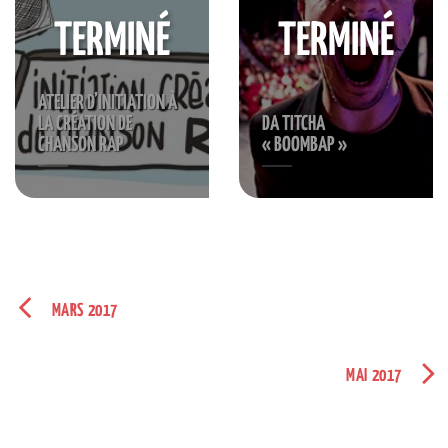
TERMINÉ
TERMINÉ
ATELIER D’INITIATION À
LA CRÉATION DE
DA TITCHA
CHANSON RAP
« BOOMBAP »
MARS 2017
MAI 2017