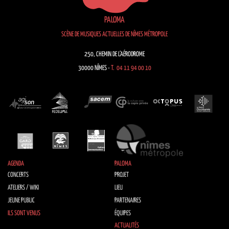
PALOMA
SCÈNE DE MUSIQUES ACTUELLES DE NÎMES MÉTROPOLE
250, CHEMIN DE L’AÉRODROME
30000 NÎMES -
T. 04 11 94 00 10
AGENDA
PALOMA
CONCERTS
PROJET
ATELIERS / WIKI
LIEU
JEUNE PUBLIC
PARTENAIRES
ILS SONT VENUS
ÉQUIPES
ACTUALITÉS