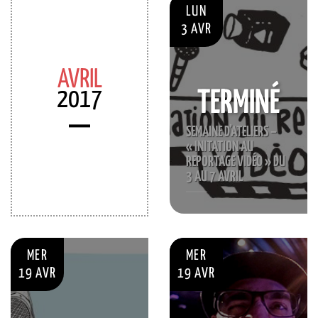
LUN
3 AVR
AVRIL
2017
TERMINÉ
SEMAINE D’ATELIERS –
« INITATION AU
REPORTAGE VIDÉO » DU
3 AU 7 AVRIL
MER
MER
19 AVR
19 AVR