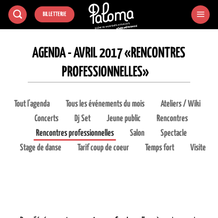
Passer
BILLETTERIE
au
contenu
AGENDA - AVRIL 2017 «RENCONTRES
PROFESSIONNELLES»
Tout l'agenda
Tous les événements du mois
Ateliers / Wiki
Concerts
Dj Set
Jeune public
Rencontres
Rencontres professionnelles
Salon
Spectacle
Stage de danse
Tarif coup de coeur
Temps fort
Visite