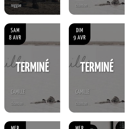
reggae
chanson
SAM
DIM
8 AVR
9 AVR
TERMINÉ
TERMINÉ
CAMILLE
CAMILLE
chanson
chanson
MER
MER