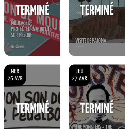
TERMINÉ
TERMINÉ
MOULAGE DE
PROTECTEURS AUDITIFS
SUR MESURE
VISITE DE PALOMA
musicien
MER
JEU
26 AVR
27 AVR
TERMINÉ
TERMINÉ
THE MONSTERS + THE