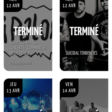
12 AVR
12 AVR
TERMINÉ
TERMINÉ
WIKIPALOMA – LES
CONCERTS : COMMENT JE
ME FAIS PAYER
SUICIDAL TENDENCIES
accompagnement
punk
JEU
VEN
13 AVR
14 AVR