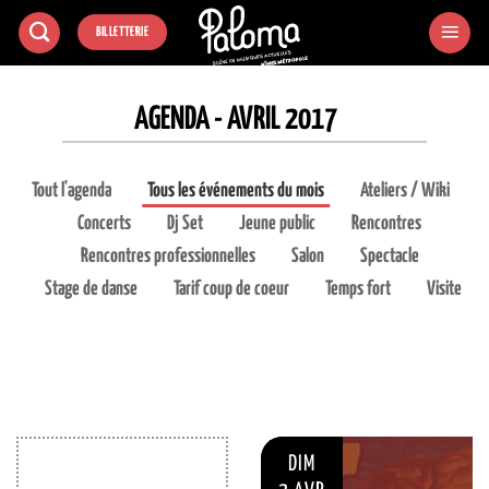
Passer
BILLETTERIE
au
contenu
AGENDA - AVRIL 2017
Tout l'agenda
Tous les événements du mois
Ateliers / Wiki
Concerts
Dj Set
Jeune public
Rencontres
Rencontres professionnelles
Salon
Spectacle
Stage de danse
Tarif coup de coeur
Temps fort
Visite
DIM