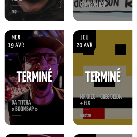
CHANSON RAP
rap
MER
JEU
19 AVR
20 AVR
TERMINÉ
TERMINÉ
MR OIZO + GREG DELON
DA TITCHA
+ FLX
« BOOMBAP »
electro