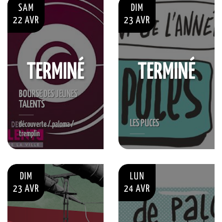
SAM
DIM
22 AVR
23 AVR
TERMINÉ
TERMINÉ
BOURSE DES JEUNES
TALENTS
LES PUCES
découverte / paloma /
tremplin
DIM
LUN
23 AVR
24 AVR