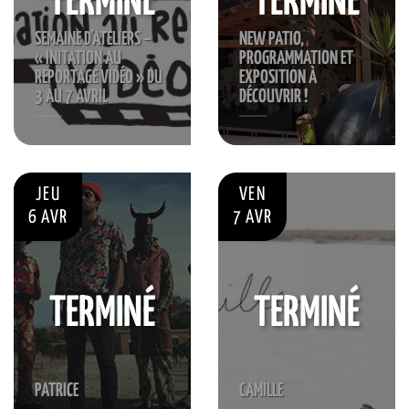
TERMINÉ
TERMINÉ
SEMAINE D’ATELIERS –
NEW PATIO,
« INITATION AU
PROGRAMMATION ET
REPORTAGE VIDÉO » DU
EXPOSITION À
3 AU 7 AVRIL
DÉCOUVRIR !
JEU
VEN
6 AVR
7 AVR
TERMINÉ
TERMINÉ
PATRICE
CAMILLE