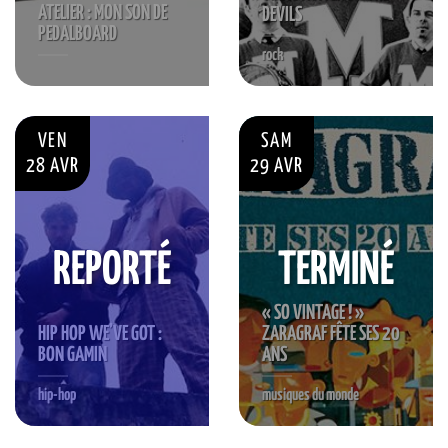
ATELIER : MON SON DE
DEVILS
PEDALBOARD
rock
VEN
SAM
28 AVR
29 AVR
REPORTÉ
TERMINÉ
« SO VINTAGE ! »
HIP HOP WE’VE GOT :
ZARAGRAF FÊTE SES 20
BON GAMIN
ANS
hip-hop
musiques du monde