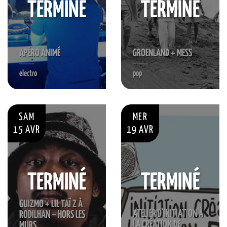
TERMINÉ
TERMINÉ
APÉRO ANIMÉ
GROENLAND + MESS
electro
pop
SAM
MER
15 AVR
19 AVR
TERMINÉ
TERMINÉ
GUIZMO + LIL TAÏ Z À
ATELIER D’INITIATION À
RODILHAN – HORS LES
LA CRÉATION DE
MURS