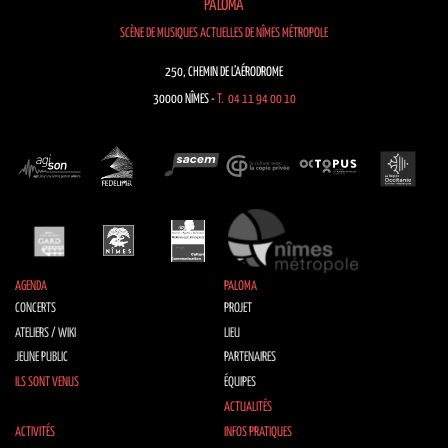
PALOMA
SCÈNE DE MUSIQUES ACTUELLES DE NÎMES MÉTROPOLE
250, CHEMIN DE L’AÉRODROME
30000 NÎMES -
T. 04 11 94 00 10
AGENDA
PALOMA
CONCERTS
PROJET
ATELIERS / WIKI
LIEU
JEUNE PUBLIC
PARTENAIRES
ILS SONT VENUS
ÉQUIPES
ACTUALITÉS
ACTIVITÉS
INFOS PRATIQUES