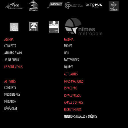
AGENDA
PALOMA
CONCERTS
PROJET
ATELIERS / WIKI
LIEU
JEUNE PUBLIC
PARTENAIRES
ILS SONT VENUS
ÉQUIPES
ACTUALITÉS
ACTIVITÉS
INFOS PRATIQUES
CONCERTS
ESPACE PRO
MUSICIEN·NES
ESPACE PRESSE
MÉDIATION
APPELS D’OFFRES
BÉNÉVOLAT
RECRUTEMENTS
MENTIONS LÉGALES / CRÉDITS