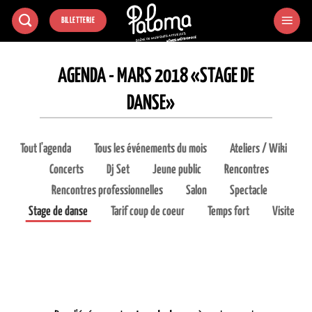
Passer
BILLETTERIE
au
contenu
AGENDA - MARS 2018 «STAGE DE
DANSE»
Tout l'agenda
Tous les événements du mois
Ateliers / Wiki
Concerts
Dj Set
Jeune public
Rencontres
Rencontres professionnelles
Salon
Spectacle
Stage de danse
Tarif coup de coeur
Temps fort
Visite