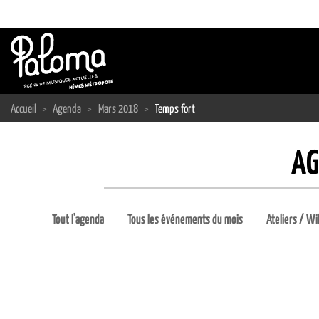
Passer
au
contenu
Accueil
>
Agenda
>
Mars 2018
>
Temps fort
AG
Tout l'agenda
Tous les événements du mois
Ateliers / Wi