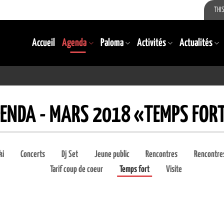
THIS
Accueil
Agenda
Paloma
Activités
Actualités
ENDA - MARS 2018 «TEMPS FOR
ki
Concerts
Dj Set
Jeune public
Rencontres
Rencontres
Tarif coup de coeur
Temps fort
Visite