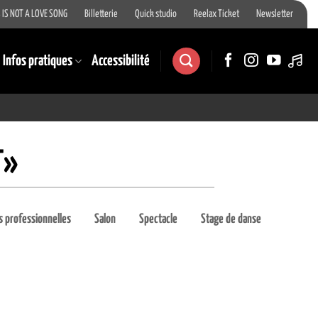
 IS NOT A LOVE SONG
Billetterie
Quick studio
Reelax Ticket
Newsletter
Infos pratiques
Accessibilité
T»
 professionnelles
Salon
Spectacle
Stage de danse