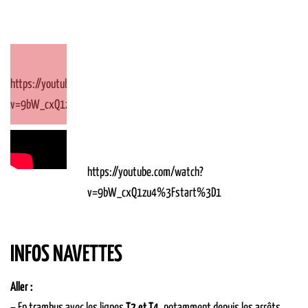
https://youtube.com/watch?
v=9bW_cxQ1zu4%3Fstart%3D1
https://youtube.com/watch?
v=9bW_cxQ1zu4%3Fstart%3D1
INFOS NAVETTES
Aller :
– En trambus avec les lignes
T2 et T4
, notamment depuis les arrêts