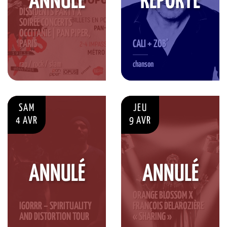
ANNULÉ
REPORTÉ
DISSIDENTS PARTY X
SOIRÉE CONCERTS
OCCITANIE | PAN PIPER,
PARIS
CALI + ZOB’
rap / rock / slam
chanson
SAM
JEU
4 AVR
9 AVR
ANNULÉ
ANNULÉ
ORANGE BLOSSOM X
IGORRR – SPIRITUALITY
FRANÇOIS DELAROZIÈRE
AND DISTORTION TOUR
« SHARING »