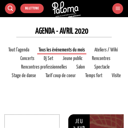
Passer
BILLETTERIE
au
contenu
AGENDA - AVRIL 2020
Tout l'agenda
Tous les événements du mois
Ateliers / Wiki
Concerts
Dj Set
Jeune public
Rencontres
Rencontres professionnelles
Salon
Spectacle
Stage de danse
Tarif coup de coeur
Temps fort
Visite
JEU