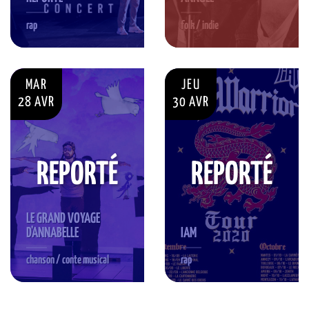
rap
folk / indie
MAR
JEU
28 AVR
30 AVR
REPORTÉ
REPORTÉ
LE GRAND VOYAGE
D'ANNABELLE
IAM
chanson / conte musical
rap