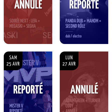
ANNULÉ
REPORTÉ
SOIRÉE NEXT : LEFA +
PANDA DUB + MAHOM +
MEGASKI + SEGHA
SECOND RÔLE
rap
dub / electro
SAM
LUN
25 AVR
27 AVR
REPORTÉ
ANNULÉ
ADAM GREEN + TURNER
MISTER V
CODY
REPORTÉ
ANNULÉ