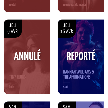
métal
musiques du monde
JEU
JEU
9 AVR
16 AVR
ANNULÉ
REPORTÉ
HANNAH WILLIAMS &
TINY RUINS
THE AFFIRMATIONS
folk
soul
VEN
SAM