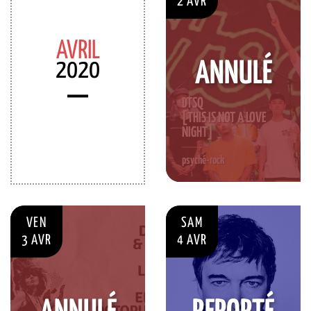
2 AVR
AVRIL
2020
ANNULÉ
DTSQ
[THIS IS NOT A LOVE
NIGHT]
psyché-rock
VEN
SAM
3 AVR
4 AVR