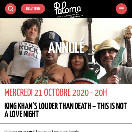
Passer
BILLETTERIE
au
contenu
ANNULÉ
MERCREDI 21 OCTOBRE 2020 - 20H
KING KHAN’S LOUDER THAN DEATH – THIS IS NOT
A LOVE NIGHT