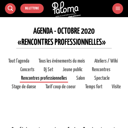
Passer
BILLETTERIE
au
contenu
AGENDA - OCTOBRE 2020
«RENCONTRES PROFESSIONNELLES»
Tout l'agenda
Tous les événements du mois
Ateliers / Wiki
Concerts
Dj Set
Jeune public
Rencontres
Rencontres professionnelles
Salon
Spectacle
Stage de danse
Tarif coup de coeur
Temps fort
Visite