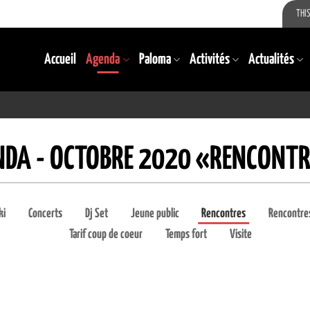
THIS
Accueil
Agenda
Paloma
Activités
Actualités
NDA - OCTOBRE 2020 «RENCONT
ki
Concerts
Dj Set
Jeune public
Rencontres
Rencontres
Tarif coup de coeur
Temps fort
Visite