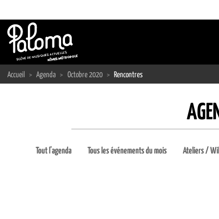
Passer
au
contenu
Accueil
>
Agenda
>
Octobre 2020
>
Rencontres
AGE
Tout l'agenda
Tous les événements du mois
Ateliers / Wi