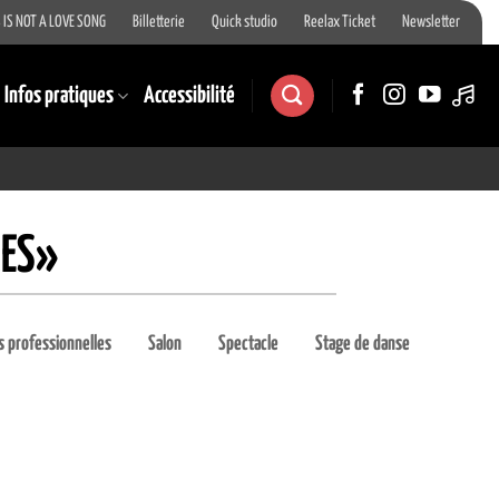
 IS NOT A LOVE SONG
Billetterie
Quick studio
Reelax Ticket
Newsletter
Infos pratiques
Accessibilité
RES»
 professionnelles
Salon
Spectacle
Stage de danse