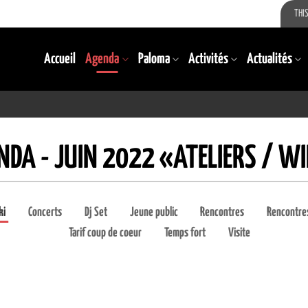
THIS
Accueil
Agenda
Paloma
Activités
Actualités
NDA - JUIN 2022 «ATELIERS / WI
ki
Concerts
Dj Set
Jeune public
Rencontres
Rencontres
Tarif coup de coeur
Temps fort
Visite