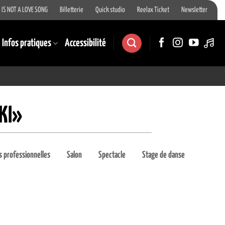
 IS NOT A LOVE SONG
Billetterie
Quick studio
Reelax Ticket
Newsletter
Infos pratiques
Accessibilité
KI»
 professionnelles
Salon
Spectacle
Stage de danse