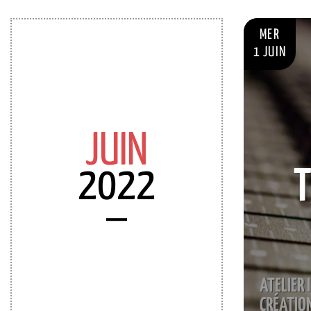
MER
1 JUIN
JUIN
2022
T
ATELIER 
CRÉATIO