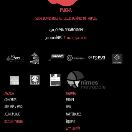
PALOMA
SCÈNE DE MUSIQUES ACTUELLES DE NÎMES MÉTROPOLE
250, CHEMIN DE L’AÉRODROME
30000 NÎMES -
T. 04 11 94 00 10
AGENDA
PALOMA
CONCERTS
PROJET
ATELIERS / WIKI
LIEU
JEUNE PUBLIC
PARTENAIRES
ILS SONT VENUS
ÉQUIPES
ACTUALITÉS