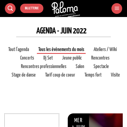
Passer
BILLETTERIE
au
contenu
AGENDA - JUIN 2022
Tout l'agenda
Tous les événements du mois
Ateliers / Wiki
Concerts
Dj Set
Jeune public
Rencontres
Rencontres professionnelles
Salon
Spectacle
Stage de danse
Tarif coup de coeur
Temps fort
Visite
MER