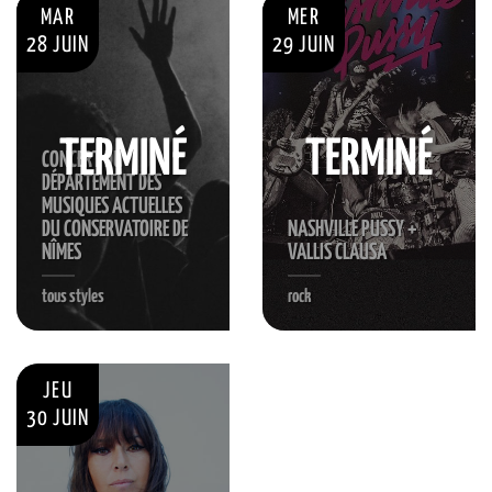
MAR
MER
28 JUIN
29 JUIN
TERMINÉ
TERMINÉ
CONCERT DU
DÉPARTEMENT DES
MUSIQUES ACTUELLES
DU CONSERVATOIRE DE
NASHVILLE PUSSY +
NÎMES
VALLIS CLAUSA
tous styles
rock
JEU
30 JUIN