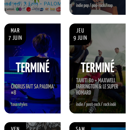
dj set / gala / pop
indie pop / pop-rock / rap
MAR
JEU
7 JUIN
9 JUIN
TERMINÉ
TERMINÉ
TAHITI 80 + MAXWELL
CHORUS FAIT SA PALOMA
FARRINGTON & LE SUPER
#8
HOMARD
tous styles
indie / post-rock / rock indé
VEN
SAM