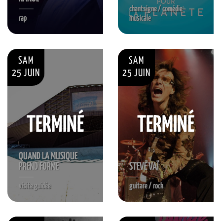
chantsigne / comédie
rap
musicale
SAM
SAM
25 JUIN
25 JUIN
TERMINÉ
TERMINÉ
QUAND LA MUSIQUE
PREND FORME
STEVE VAÏ
visite guidée
guitare / rock