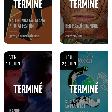
TERMINÉ
TERMINÉ
BALL RUMBA CATALANA
/ TOTAL FESTUM
BEN MAZUÉ + LOMBRE
gypsy / rumba catalane
chanson / rap
VEN
JEU
17 JUIN
23 JUIN
TERMINÉ
TERMINÉ
ET SI ON SIGNAIT POUR
LA PLANÈTE ?
KANOÉ