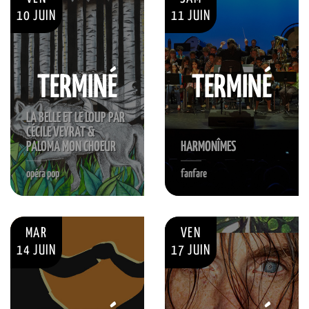
10 JUIN
11 JUIN
TERMINÉ
TERMINÉ
LA BELLE ET LE LOUP PAR
CÉCILE VEYRAT &
PALOMA MON CHOEUR
HARMONÎMES
opéra pop
fanfare
MAR
VEN
14 JUIN
17 JUIN