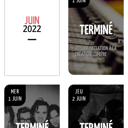
1 JUIN
JUIN
2022
TERMINÉ
ATELIER INITIATION À LA
CRÉATION LUMIÈRE
atelier
MER
JEU
1 JUIN
2 JUIN