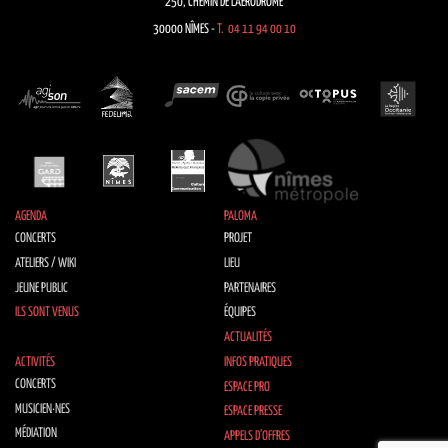
250, CHEMIN DE L’AÉRODROME
30000 NÎMES -
T. 04 11 94 00 10
AGENDA
PALOMA
CONCERTS
PROJET
ATELIERS / WIKI
LIEU
JEUNE PUBLIC
PARTENAIRES
ILS SONT VENUS
ÉQUIPES
ACTUALITÉS
ACTIVITÉS
INFOS PRATIQUES
CONCERTS
ESPACE PRO
MUSICIEN·NES
ESPACE PRESSE
MÉDIATION
APPELS D’OFFRES