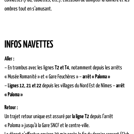
connectés (Pad, tablettes, etc.). L’occasion de dompter la lumière et les
ombres tout en s’amusant.
INFOS NAVETTES
Aller :
– En trambus avec les lignes
T2 et T4
, notamment depuis les arrêts
« Musée Romanité » et « Gare Feuchères » –
arrêt « Paloma »
–
Lignes 12, 21 et 22
depuis les villages du Nord Est de Nîmes –
arrêt
« Paloma »
Retour :
Un trajet retour unique est assuré par
la ligne T2
depuis l’arrêt
« Paloma » jusqu’à la Gare SNCF et le centre-ville.