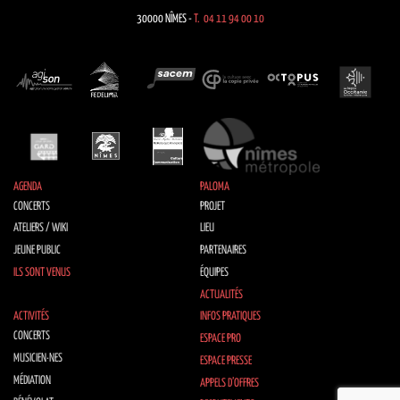
30000 NÎMES -
T. 04 11 94 00 10
AGENDA
PALOMA
CONCERTS
PROJET
ATELIERS / WIKI
LIEU
JEUNE PUBLIC
PARTENAIRES
ILS SONT VENUS
ÉQUIPES
ACTUALITÉS
ACTIVITÉS
INFOS PRATIQUES
CONCERTS
ESPACE PRO
MUSICIEN·NES
ESPACE PRESSE
MÉDIATION
APPELS D’OFFRES