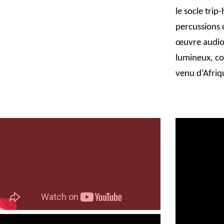
le socle tri
percussions 
œuvre audiovi
lumineux, co
venu d’Afriq