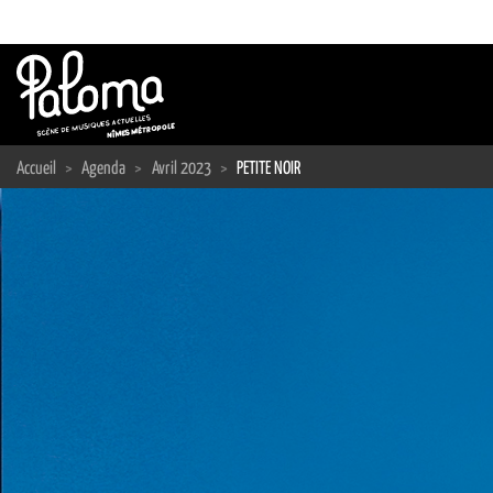
Passer
au
contenu
Accueil
>
Agenda
>
Avril 2023
>
PETITE NOIR