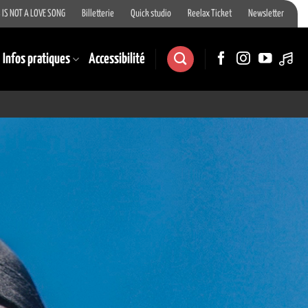
 IS NOT A LOVE SONG
Billetterie
Quick studio
Reelax Ticket
Newsletter
Infos pratiques
Accessibilité