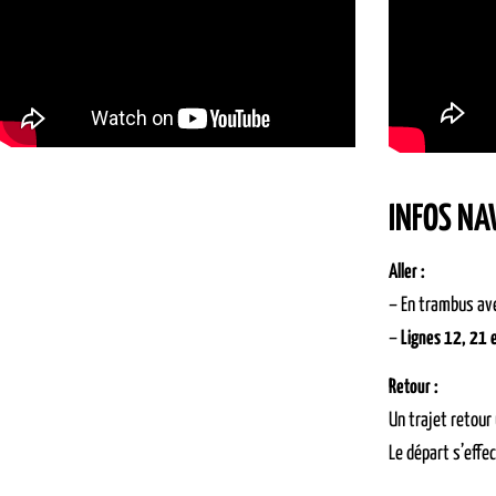
INFOS NA
Aller :
– En trambus ave
–
Lignes 12, 21 
Retour :
Un trajet retour
Le départ s’effe