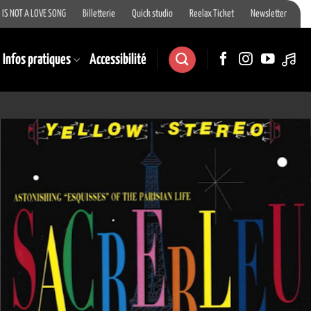
 IS NOT A LOVE SONG
Billetterie
Quick studio
Reelax Ticket
Newsletter
Infos pratiques
Accessibilité