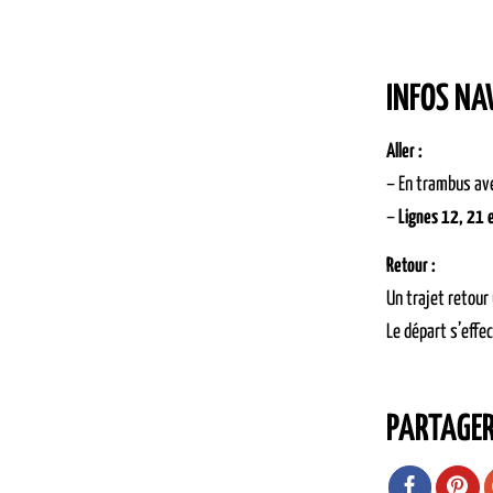
INFOS NA
Aller :
– En trambus ave
–
Lignes 12, 21 
Retour :
Un trajet retour
Le départ s’effe
PARTAGE