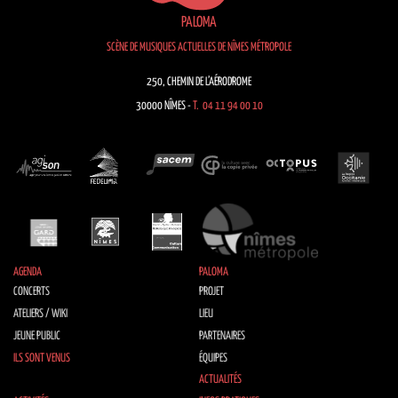
PALOMA
SCÈNE DE MUSIQUES ACTUELLES DE NÎMES MÉTROPOLE
250, CHEMIN DE L’AÉRODROME
30000 NÎMES -
T. 04 11 94 00 10
AGENDA
PALOMA
CONCERTS
PROJET
ATELIERS / WIKI
LIEU
JEUNE PUBLIC
PARTENAIRES
ILS SONT VENUS
ÉQUIPES
ACTUALITÉS