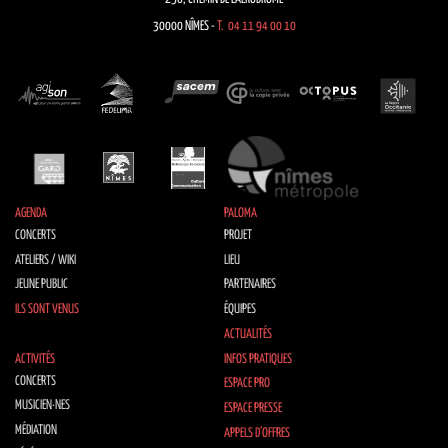
30000 NÎMES -
T. 04 11 94 00 10
AGENDA
PALOMA
CONCERTS
PROJET
ATELIERS / WIKI
LIEU
JEUNE PUBLIC
PARTENAIRES
ILS SONT VENUS
ÉQUIPES
ACTUALITÉS
ACTIVITÉS
INFOS PRATIQUES
CONCERTS
ESPACE PRO
MUSICIEN·NES
ESPACE PRESSE
MÉDIATION
APPELS D’OFFRES