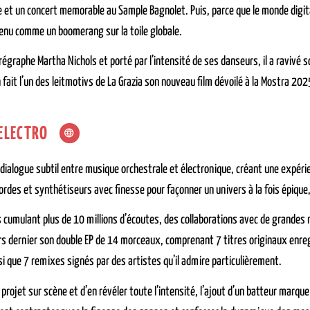
e et un concert memorable au Sample Bagnolet. Puis, parce que le monde digital
enu comme un boomerang sur la toile globale.
orégraphe Martha Nichols et porté par l’intensité de ses danseurs, il a ravivé
n fait l’un des leitmotivs de La Grazia son nouveau film dévoilé à la Mostra 2
ELECTRO
 dialogue subtil entre musique orchestrale et électronique, créant une expé
ordes et synthétiseurs avec finesse pour façonner un univers à la fois épique,
 cumulant plus de 10 millions d’écoutes, des collaborations avec de grandes 
rs dernier son double EP de 14 morceaux, comprenant 7 titres originaux enre
si que 7 remixes signés par des artistes qu’il admire particulièrement.
 projet sur scène et d’en révéler toute l’intensité, l’ajout d’un batteur marqu