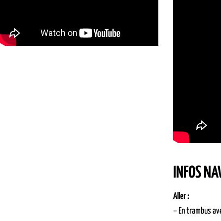
INFOS NA
Aller :
– En trambus ave