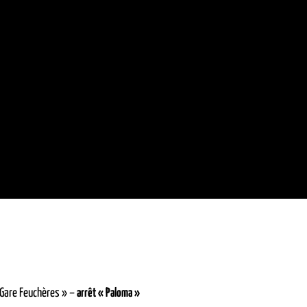
 Gare Feuchères » –
arrêt « Paloma »