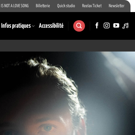
 IS NOT A LOVE SONG
Billetterie
Quick studio
Reelax Ticket
Newsletter
Infos pratiques
Accessibilité