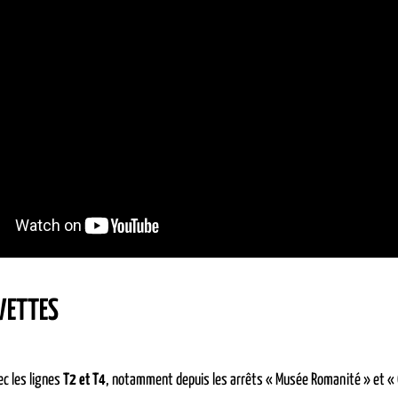
VETTES
c les lignes
T2 et T4
, notamment depuis les arrêts « Musée Romanité » et «