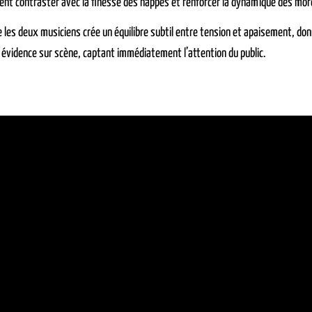
ient contraster avec la finesse des nappes et renforcer la dynamique des mo
e les deux musiciens crée un équilibre subtil entre tension et apaisement, don
évidence sur scène, captant immédiatement l’attention du public.