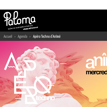
Passer
au
contenu
Accueil
>
Agenda
>
Apéro Techno d’Anîmé