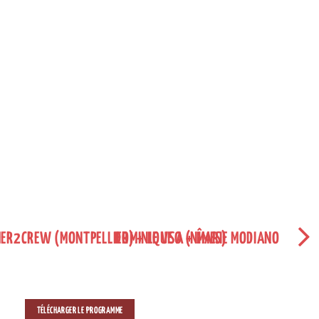
MER2CREW (MONTPELLIER) + LE VSO (NÎMES)
DOMINIQUE A + MARIE MODIANO
TÉLÉCHARGER LE PROGRAMME