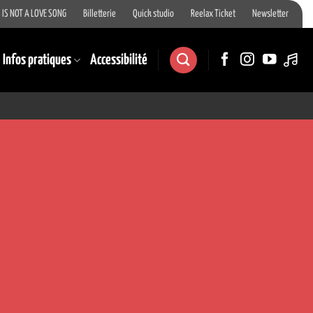
 IS NOT A LOVE SONG
Billetterie
Quick studio
Reelax Ticket
Newsletter
Infos pratiques
Accessibilité