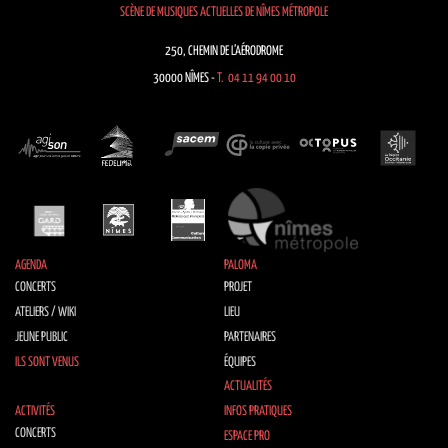
SCÈNE DE MUSIQUES ACTUELLES DE NÎMES MÉTROPOLE
250, CHEMIN DE L’AÉRODROME
30000 NÎMES -
T. 04 11 94 00 10
AGENDA
PALOMA
CONCERTS
PROJET
ATELIERS / WIKI
LIEU
JEUNE PUBLIC
PARTENAIRES
ILS SONT VENUS
ÉQUIPES
ACTUALITÉS
ACTIVITÉS
INFOS PRATIQUES
CONCERTS
ESPACE PRO