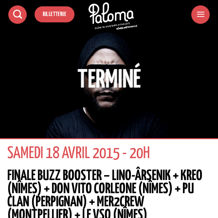
Passer
BILLETTERIE
au
contenu
TERMINÉ
SAMEDI 18 AVRIL 2015 - 20H
FINALE BUZZ BOOSTER – LINO-ÂRSENIK + KREO
(NÎMES) + DON VITO CORLEONE (NÎMES) + PU
CLAN (PERPIGNAN) + MER2CREW
(MONTPELLIER) + LE VSO (NÎMES)