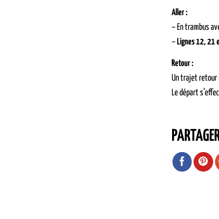
Aller :
– En trambus ave
–
Lignes 12, 21 
Retour :
Un trajet retour
Le départ s’effe
PARTAGE