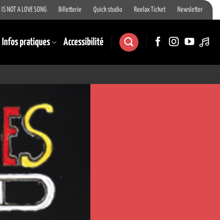
 IS NOT A LOVE SONG
Billetterie
Quick studio
Reelax Ticket
Newsletter
Infos pratiques
Accessibilité