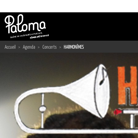
Passer
au
contenu
Accueil
>
Agenda
>
Concerts
>
HARMONÎMES