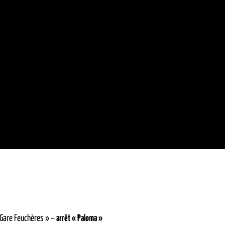
 Gare Feuchères » –
arrêt « Paloma »