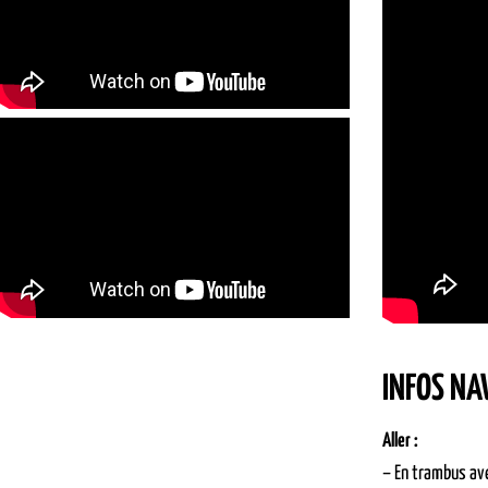
INFOS NA
Aller :
– En trambus ave