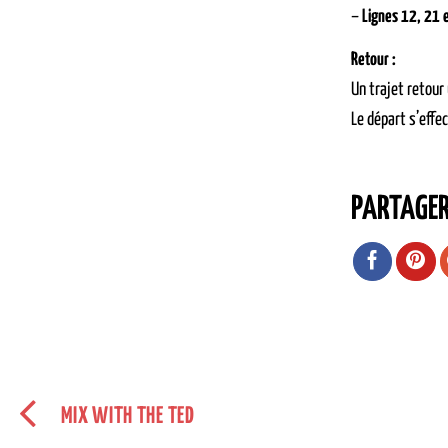
–
Lignes 12, 21 
Retour :
Un trajet retour
Le départ s’effe
PARTAGE
MIX WITH THE TED