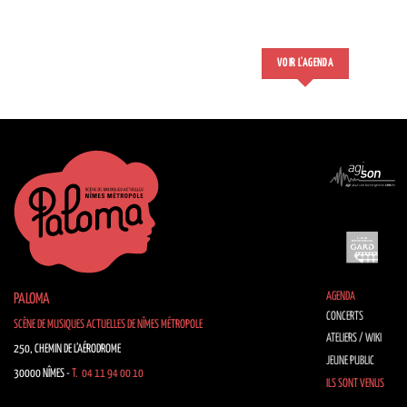
VOIR L'AGENDA
AGENDA
PALOMA
CONCERTS
SCÈNE DE MUSIQUES ACTUELLES DE NÎMES MÉTROPOLE
ATELIERS / WIKI
250, CHEMIN DE L’AÉRODROME
JEUNE PUBLIC
30000 NÎMES -
T. 04 11 94 00 10
ILS SONT VENUS