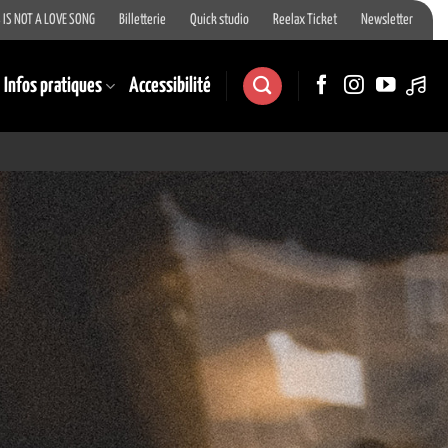
 IS NOT A LOVE SONG
Billetterie
Quick studio
Reelax Ticket
Newsletter
Infos pratiques
Accessibilité