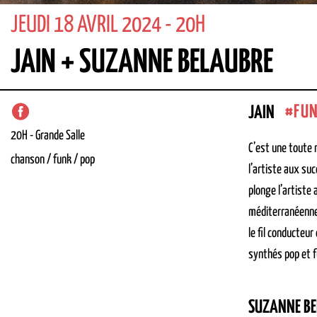
JEUDI 18 AVRIL 2024 - 20H
JAIN + SUZANNE BELAUBRE
FU
JAIN
20H
-
Grande Salle
C’est une toute 
chanson / funk / pop
l’artiste aux su
plonge l’artiste
méditerranéennes
le fil conducteu
synthés pop et f
SUZANNE BE