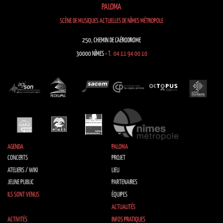
PALOMA
SCÈNE DE MUSIQUES ACTUELLES DE NÎMES MÉTROPOLE
250, CHEMIN DE L’AÉRODROME
30000 NÎMES -
T. 04 11 94 00 10
AGENDA
PALOMA
CONCERTS
PROJET
ATELIERS / WIKI
LIEU
JEUNE PUBLIC
PARTENAIRES
ILS SONT VENUS
ÉQUIPES
ACTUALITÉS
ACTIVITÉS
INFOS PRATIQUES