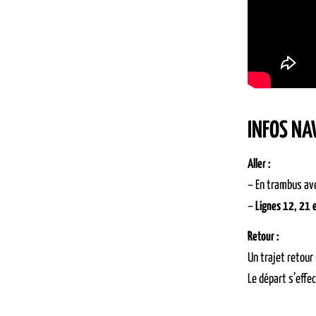
INFOS NA
Aller :
– En trambus ave
–
Lignes 12, 21 
Retour :
Un trajet retour
Le départ s’effe