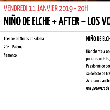
VENDREDI 11 JANVIER 2019 - 20H
NIÑO DE ELCHE + AFTER – LOS V
NIÑO DE ELC
Theatre de Nimes et Paloma
20H
-
Paloma
Hier chanteur an
flamenco
puristes ulcérés,
Passionné de poés
se délecte de tr
Avec son « antho
une
petenera
de 