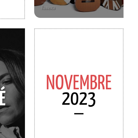
flamenco
NOVEMBRE
2023
É