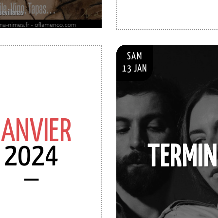
sevillanas
SAM
13 JAN
JANVIER
2024
TERMIN