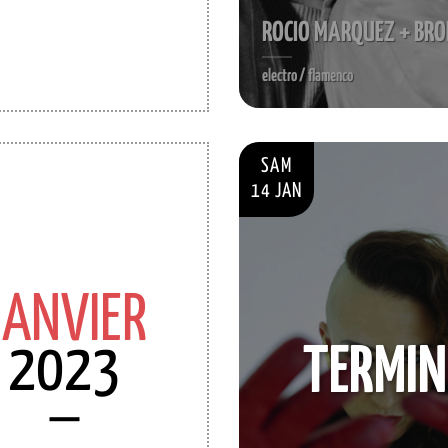
ROCIO MARQUEZ + BR
electro / flamenco
SAM
14 JAN
JANVIER
2023
TERMIN