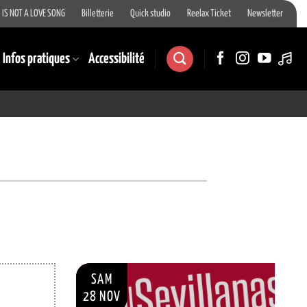
 IS NOT A LOVE SONG
Billetterie
Quick studio
Reelax Ticket
Newsletter
Infos pratiques
Accessibilité
SAM
28 NOV