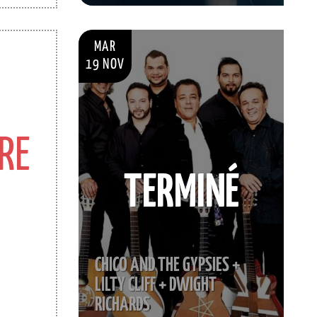
MAR
19 NOV
RE
TERMINÉ
CHICO AND THE GYPSIES +
LILTY CLIFF + DWIGHT
RICHARDS