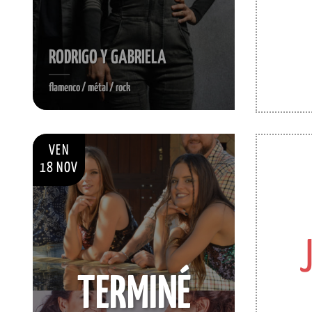
RODRIGO Y GABRIELA
flamenco / métal / rock
VEN
18 NOV
TERMINÉ