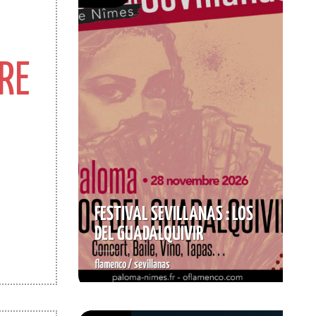
RE
FESTIVAL SEVILLANAS : LOS
DEL GUADALQUIVIR
flamenco / sevillanas
RÉSERVER