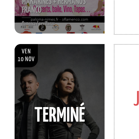
MAKARINES + HERMANOS
FRANCO
flamenco / sevillanas
VEN
10 NOV
TERMINÉ