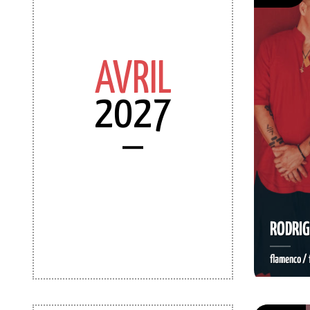
AVRIL
2027
RODRIG
flamenco / 
RÉSER