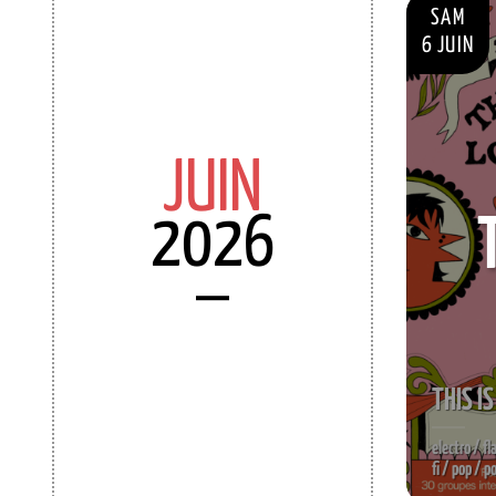
SAM
6 JUIN
JUIN
2026
THIS I
electro / f
fi / pop / p