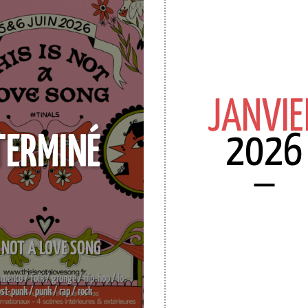
JANVIE
2026
TERMINÉ
S NOT A LOVE SONG
lamenco / folk / grunge / hip-hop / lo-
ost-punk / punk / rap / rock