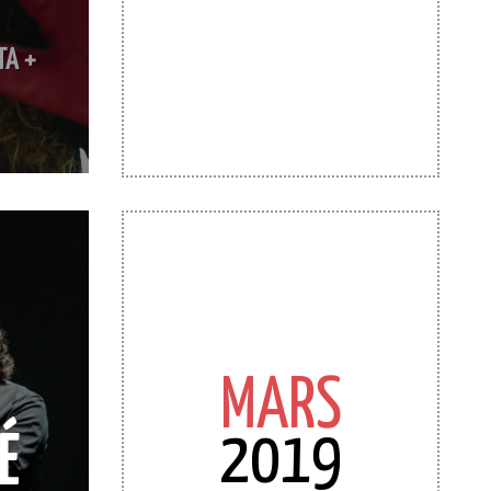
TA +
MARS
2019
É