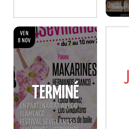
flamenco / 
VEN
8 NOV
TERMINÉ
EN PARTENARIAT AVEC O
FLAMENCO
FESTIVAL SEVILLANAS :