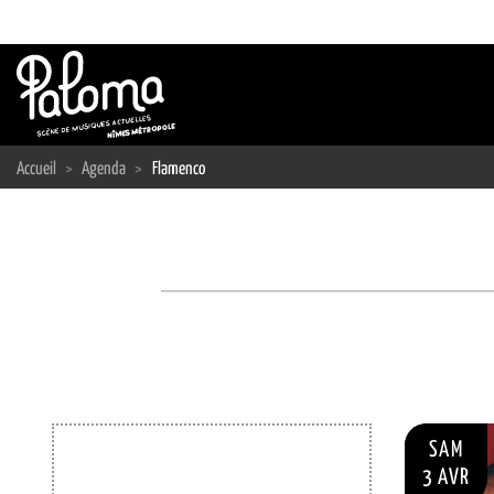
Passer
au
contenu
Accueil
>
Agenda
>
Flamenco
SAM
3 AVR