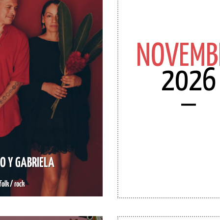
NOVEMB
2026
O Y GABRIELA
folk / rock
VER