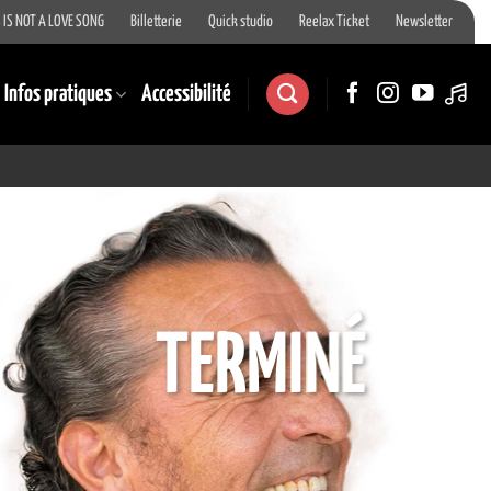
 IS NOT A LOVE SONG
Billetterie
Quick studio
Reelax Ticket
Newsletter
Infos pratiques
Accessibilité