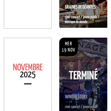
GRAINES DE GÉANTES
ciné-concert / jeune public /
musique du monde
RÉSERVER
MER
19 NOV
NOVEMBRE
2025
TERMINÉ
WINTER STORY
ciné-concert / jeune public