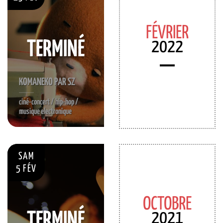
FÉVRIER
2022
TERMINÉ
KOMANEKO PAR SZ
ciné-concert / hip-hop /
musique electronique
SAM
5 FÉV
OCTOBRE
2021
TERMINÉ