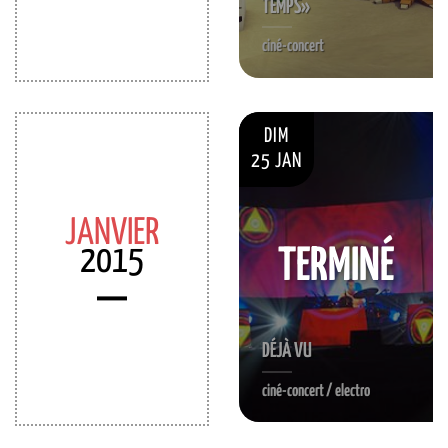
TEMPS»
ciné-concert
DIM
25 JAN
JANVIER
2015
TERMINÉ
DÉJÀ VU
ciné-concert / electro