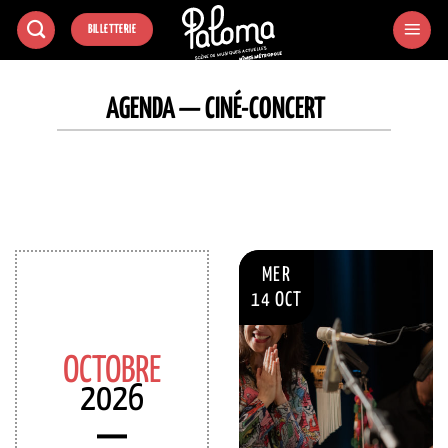
Passer
BILLETTERIE
au
contenu
AGENDA — CINÉ-CONCERT
MER
14 OCT
OCTOBRE
2026