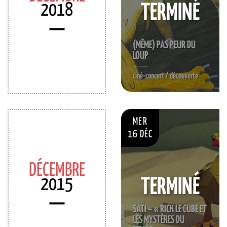
2018
TERMINÉ
(MÊME) PAS PEUR DU
LOUP
ciné-concert / découverte
MER
16 DÉC
DÉCEMBRE
2015
TERMINÉ
SATI – « RICK LE CUBE ET
LES MYSTÈRES DU