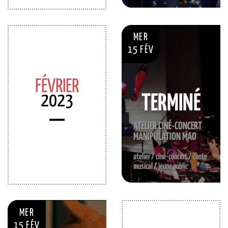
MER
15 FÉV
FÉVRIER
2023
TERMINÉ
ATELIER CINÉ-CONCERT
MANIPULATION MAO
atelier / ciné-concert / conte
musical / jeune public
MER
15 FÉV