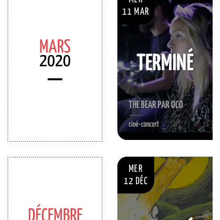
11 MAR
MARS
2020
TERMINÉ
THE BEAR PAR OCO
ciné-concert
MER
12 DÉC
DÉCEMBRE