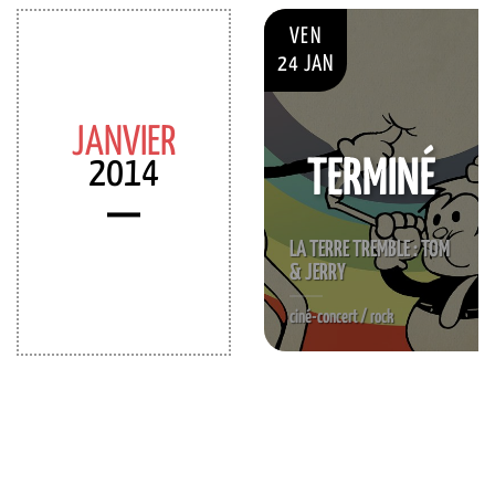
VEN
24 JAN
JANVIER
2014
TERMINÉ
LA TERRE TREMBLE : TOM
& JERRY
ciné-concert / rock