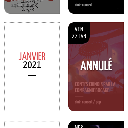
expérimentale
ciné-concert
VEN
22 JAN
JANVIER
2021
ANNULÉ
CONTES CHINOIS PAR LA
COMPAGNIE BOCAGE
ciné-concert / pop
MER