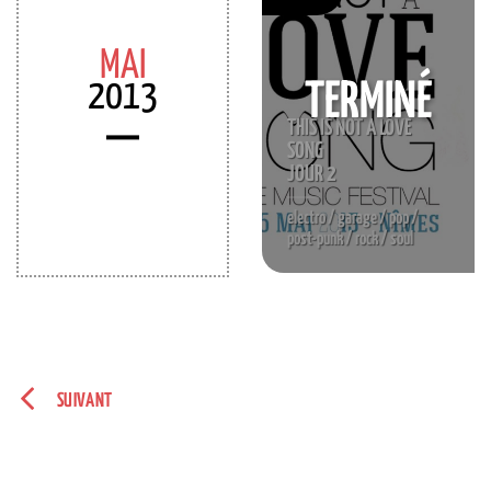
MAI
2013
TERMINÉ
THIS IS NOT A LOVE
SONG
JOUR 2
electro / garage / pop /
post-punk / rock / soul
SUIVANT