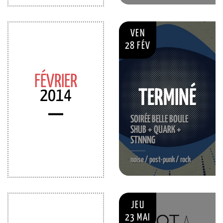
VEN
28 FÉV
FÉVRIER
2014
TERMINÉ
SOIRÉE BELLE BOULE
SHUB + QUARK +
STNNNG
noise / post-punk / rock
JEU
23 MAI