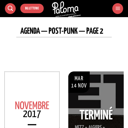
Passer
BILLETTERIE
au
contenu
AGENDA — POST-PUNK — PAGE 2
MAR
14 NOV
NOVEMBRE
2017
TERMINÉ
METZ + ALGIERS +