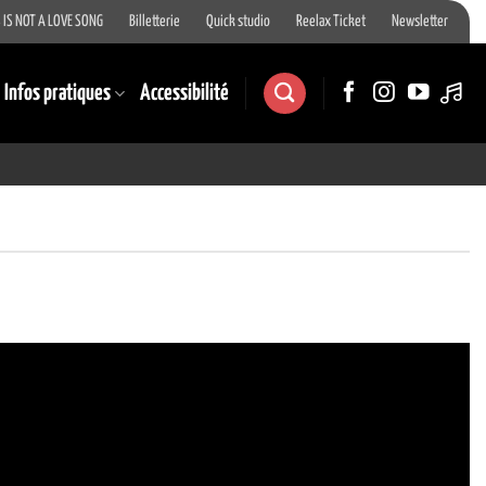
 IS NOT A LOVE SONG
Billetterie
Quick studio
Reelax Ticket
Newsletter
Infos pratiques
Accessibilité