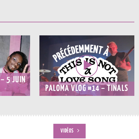
– 5 JUIN
PALOMA VLOG #14 – TINALS
VIDÉOS