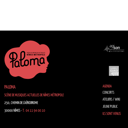
AGENDA
PALOMA
CONCERTS
SCÈNE DE MUSIQUES ACTUELLES DE NÎMES MÉTROPOLE
ATELIERS / WIKI
250, CHEMIN DE L’AÉRODROME
JEUNE PUBLIC
30000 NÎMES -
T. 04 11 94 00 10
ILS SONT VENUS