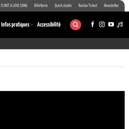
 IS NOT A LOVE SONG
Billetterie
Quick studio
Reelax Ticket
Newsletter
Infos pratiques
Accessibilité