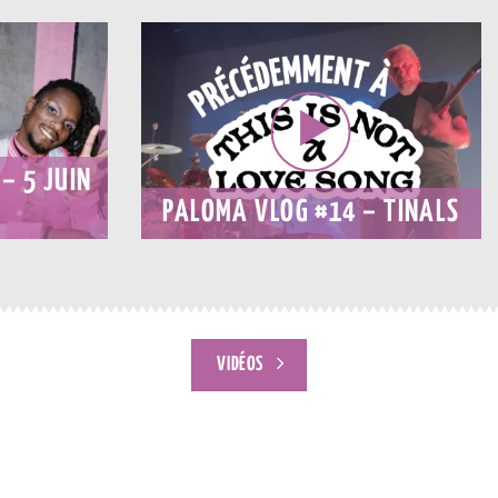
– 5 JUIN
PALOMA VLOG #14 – TINALS
VIDÉOS