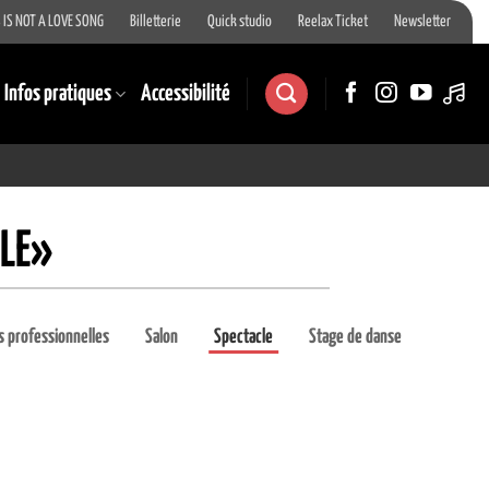
 IS NOT A LOVE SONG
Billetterie
Quick studio
Reelax Ticket
Newsletter
Infos pratiques
Accessibilité
LE»
 professionnelles
Salon
Spectacle
Stage de danse