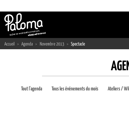
Passer
au
contenu
Accueil
>
Agenda
>
Novembre 2013
>
Spectacle
AGE
Tout l'agenda
Tous les événements du mois
Ateliers / Wi