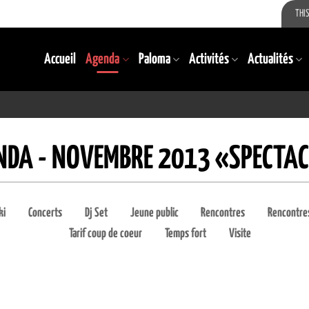
THIS
Accueil
Agenda
Paloma
Activités
Actualités
NDA - NOVEMBRE 2013 «SPECTAC
ki
Concerts
Dj Set
Jeune public
Rencontres
Rencontres
Tarif coup de coeur
Temps fort
Visite