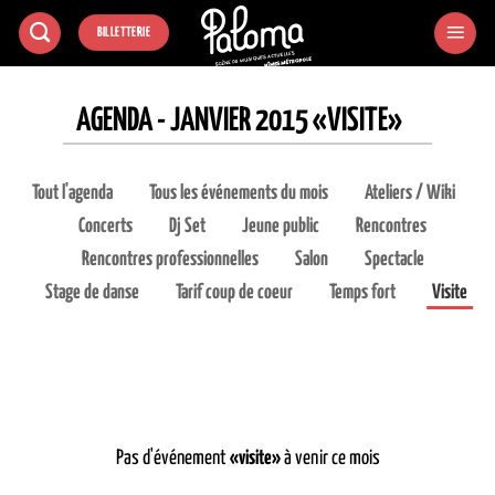
Passer
BILLETTERIE
au
contenu
AGENDA - JANVIER 2015 «VISITE»
Tout l'agenda
Tous les événements du mois
Ateliers / Wiki
Concerts
Dj Set
Jeune public
Rencontres
Rencontres professionnelles
Salon
Spectacle
Stage de danse
Tarif coup de coeur
Temps fort
Visite
Pas d'événement
«visite»
à venir ce mois