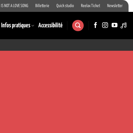
 IS NOT A LOVE SONG
Billetterie
Quick studio
Reelax Ticket
Newsletter
Infos pratiques
Accessibilité