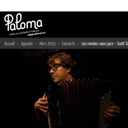
Passer
au
contenu
Accueil
>
Agenda
>
Mars 2015
>
Concerts
>
Les rendez-vous jazz – Scott Ta