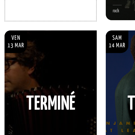
rock
VEN
SAM
13 MAR
14 MAR
TERMINÉ
T