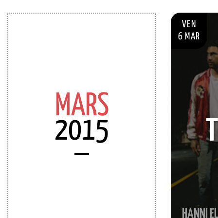
VEN
6 MAR
MARS
2015
T
HANNI EL