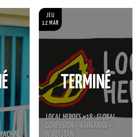
JEU
12 MAR
NÉ
TERMINÉ
LOCAL HEROES #18 : GLOBAL
CONFUSION + ASHKABAD +
 MACHINE
N3RDISTAN