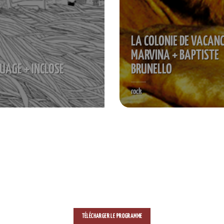
LA COLONIE DE VACANC
MARVINA + BAPTISTE
UAGE + INCLOSE
BRUNELLO
rock
TÉLÉCHARGER LE PROGRAMME