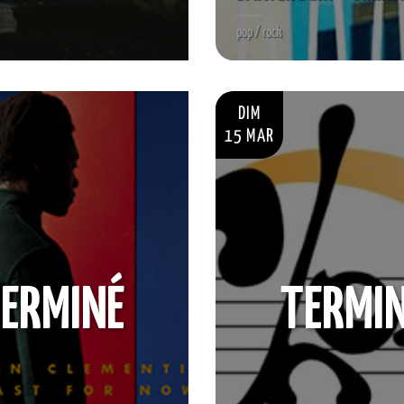
pop / rock
DIM
15 MAR
ERMINÉ
TERMI