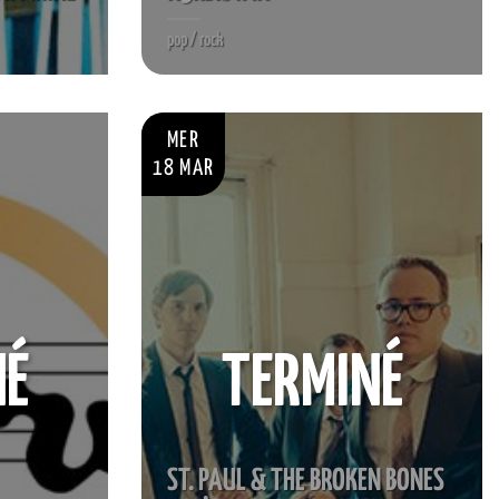
pop / rock
MER
18 MAR
NÉ
TERMINÉ
ST. PAUL & THE BROKEN BONES