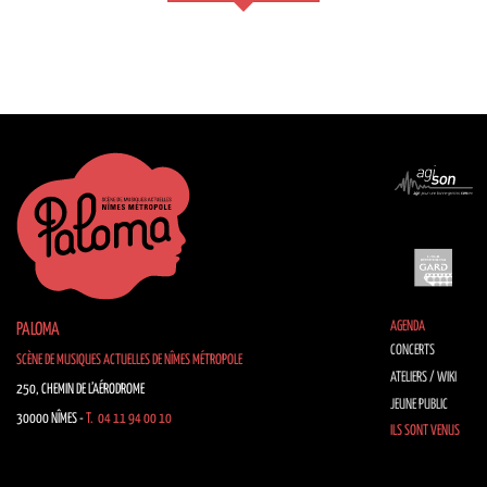
AGENDA
PALOMA
CONCERTS
SCÈNE DE MUSIQUES ACTUELLES DE NÎMES MÉTROPOLE
ATELIERS / WIKI
250, CHEMIN DE L’AÉRODROME
JEUNE PUBLIC
30000 NÎMES -
T. 04 11 94 00 10
ILS SONT VENUS