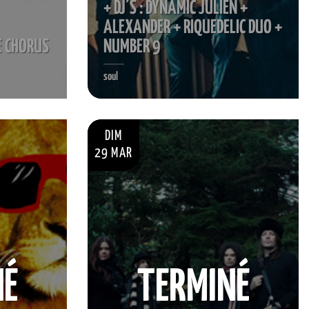
+ DJ’S : DYNAMIC JULIEN +
ALEXANDER + RIQUEDELIC DUO +
E CHORUS
NUMBER 9
soul
DIM
29 MAR
NÉ
TERMINÉ