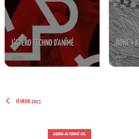
L’APÉRO TECHNO D’ANÎMÉ
RONE + K
electro
electro
FÉVRIER 2015
AGENDA AU FORMAT
CAL
I