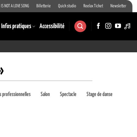
 IS NOT A LOVE SONG
Billetterie
Quick studio
Reelax Ticket
Newsletter
Infos pratiques
Accessibilité
»
 professionnelles
Salon
Spectacle
Stage de danse