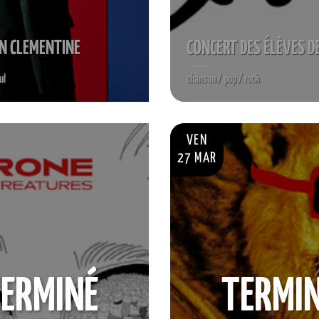
N CLEMENTINE
CONCERT DES ÉLÈVES D
ul
chanson / pop / rock
VEN
27 MAR
ERMINÉ
TERMI