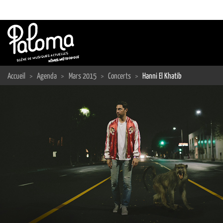
Passer
au
contenu
Accueil
>
Agenda
>
Mars 2015
>
Concerts
>
Hanni El Khatib