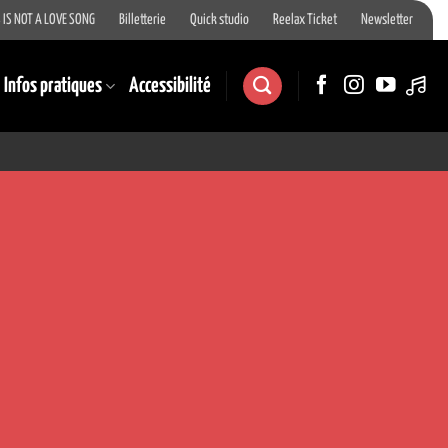
 IS NOT A LOVE SONG
Billetterie
Quick studio
Reelax Ticket
Newsletter
Infos pratiques
Accessibilité