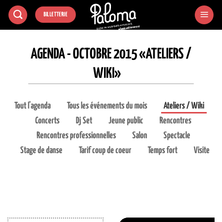
Passer
BILLETTERIE
au
contenu
AGENDA - OCTOBRE 2015 «ATELIERS /
WIKI»
Tout l'agenda
Tous les événements du mois
Ateliers / Wiki
Concerts
Dj Set
Jeune public
Rencontres
Rencontres professionnelles
Salon
Spectacle
Stage de danse
Tarif coup de coeur
Temps fort
Visite