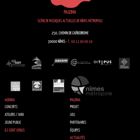
PALOMA
SCÈNE DE MUSIQUES ACTUELLES DE NÎMES MÉTROPOLE
250, CHEMIN DE L’AÉRODROME
30000 NÎMES -
T. 04 11 94 00 10
AGENDA
PALOMA
CONCERTS
PROJET
ATELIERS / WIKI
LIEU
JEUNE PUBLIC
PARTENAIRES
ILS SONT VENUS
ÉQUIPES
ACTUALITÉS