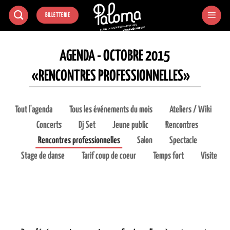
Passer
BILLETTERIE
au
contenu
AGENDA - OCTOBRE 2015
«RENCONTRES PROFESSIONNELLES»
Tout l'agenda
Tous les événements du mois
Ateliers / Wiki
Concerts
Dj Set
Jeune public
Rencontres
Rencontres professionnelles
Salon
Spectacle
Stage de danse
Tarif coup de coeur
Temps fort
Visite