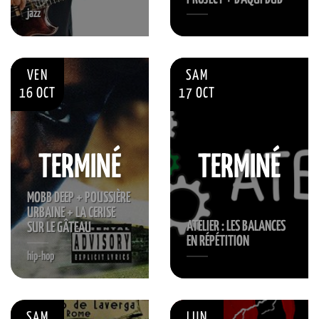
jazz
VEN
SAM
16 OCT
17 OCT
TERMINÉ
TERMINÉ
MOBB DEEP + POUSSIÈRE
URBAINE + LA CERISE
ATELIER : LES BALANCES
SUR LE GÂTEAU
EN RÉPÉTITION
hip-hop
SAM
LUN