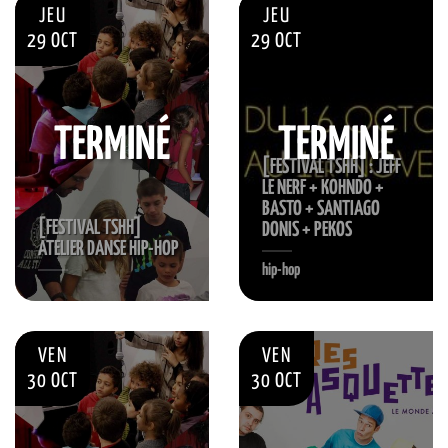
JEU
JEU
29 OCT
29 OCT
TERMINÉ
TERMINÉ
[FESTIVAL TSHH] : JEFF
LE NERF + KOHNDO +
BASTO + SANTIAGO
[FESTIVAL TSHH]
DONIS + PEKOS
ATELIER DANSE HIP-HOP
hip-hop
VEN
VEN
30 OCT
30 OCT