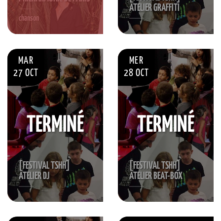
ATELIER GRAFFITI
chanson
MAR
MER
27 OCT
28 OCT
TERMINÉ
TERMINÉ
[FESTIVAL TSHH]
[FESTIVAL TSHH]
ATELIER DJ
ATELIER BEAT-BOX