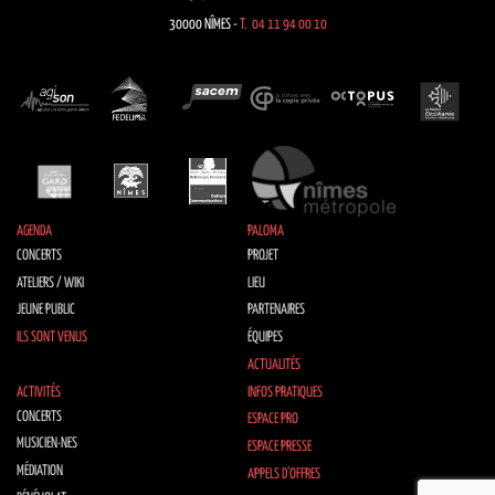
30000 NÎMES -
T. 04 11 94 00 10
AGENDA
PALOMA
CONCERTS
PROJET
ATELIERS / WIKI
LIEU
JEUNE PUBLIC
PARTENAIRES
ILS SONT VENUS
ÉQUIPES
ACTUALITÉS
ACTIVITÉS
INFOS PRATIQUES
CONCERTS
ESPACE PRO
MUSICIEN·NES
ESPACE PRESSE
MÉDIATION
APPELS D’OFFRES