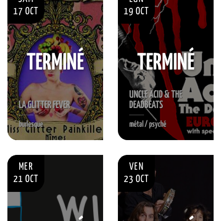
17 OCT
19 OCT
TERMINÉ
TERMINÉ
UNCLE ACID & THE
LA GLITTER FEVER
DEADBEATS
burlesque
métal / psyché
MER
VEN
21 OCT
23 OCT