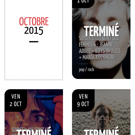
1 OCT
OCTOBRE
2015
TERMINÉ
SOIRÉE « OÙ SONT LES
FEMMES » : JEANNE
ADDED + BOYS IN LILIES
+ MARIA ROCKMORE
pop / rock
VEN
VEN
2 OCT
9 OCT
SOIRÉE « OÙ SONT LES