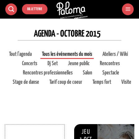
Passer
BILLETTERIE
au
contenu
AGENDA - OCTOBRE 2015
Tout l'agenda
Tous les événements du mois
Ateliers / Wiki
Concerts
Dj Set
Jeune public
Rencontres
Rencontres professionnelles
Salon
Spectacle
Stage de danse
Tarif coup de coeur
Temps fort
Visite
JEU