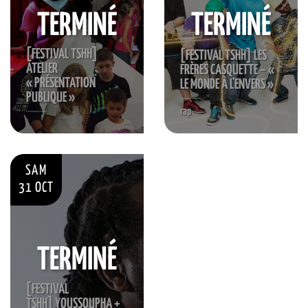
TERMINÉ
TERMINÉ
[FESTIVAL TSHH]
[FESTIVAL TSHH] LES
ATELIER
FRÈRES CASQUETTE – «
« PRÉSENTATION
LE MONDE À L'ENVERS »
PUBLIQUE »
rap
SAM
31 OCT
TERMINÉ
[FESTIVAL
TSHH] YOUSSOUPHA +