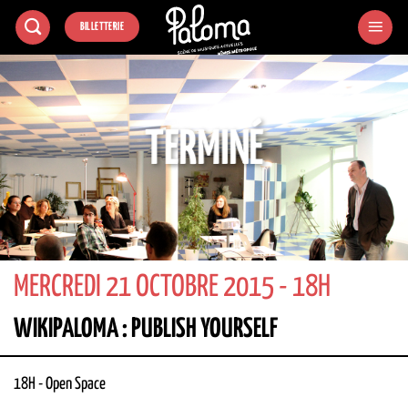
Passer
BILLETTERIE
au
contenu
TERMINÉ
MERCREDI 21 OCTOBRE 2015 - 18H
WIKIPALOMA : PUBLISH YOURSELF
18H
-
Open Space