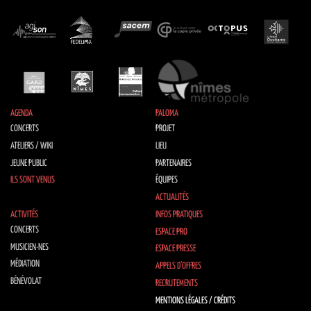
AGENDA
PALOMA
CONCERTS
PROJET
ATELIERS / WIKI
LIEU
JEUNE PUBLIC
PARTENAIRES
ILS SONT VENUS
ÉQUIPES
ACTUALITÉS
ACTIVITÉS
INFOS PRATIQUES
CONCERTS
ESPACE PRO
MUSICIEN·NES
ESPACE PRESSE
MÉDIATION
APPELS D’OFFRES
BÉNÉVOLAT
RECRUTEMENTS
MENTIONS LÉGALES / CRÉDITS