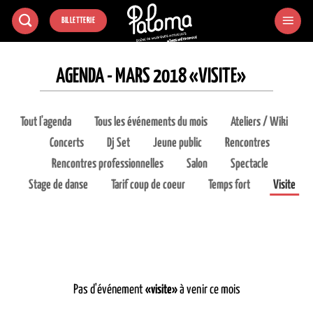
Passer
BILLETTERIE
au
contenu
AGENDA - MARS 2018 «VISITE»
Tout l'agenda
Tous les événements du mois
Ateliers / Wiki
Concerts
Dj Set
Jeune public
Rencontres
Rencontres professionnelles
Salon
Spectacle
Stage de danse
Tarif coup de coeur
Temps fort
Visite
Pas d'événement
«visite»
à venir ce mois