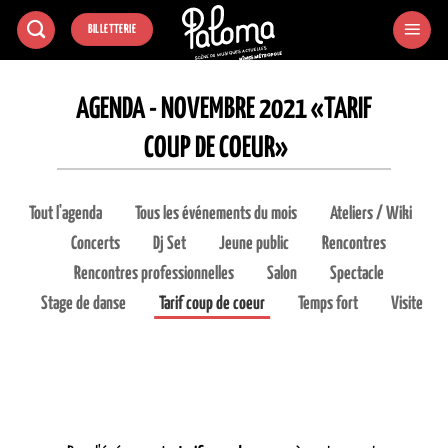
Passer
BILLETTERIE
au
contenu
AGENDA - NOVEMBRE 2021 «TARIF
COUP DE COEUR»
Tout l'agenda
Tous les événements du mois
Ateliers / Wiki
Concerts
Dj Set
Jeune public
Rencontres
Rencontres professionnelles
Salon
Spectacle
Stage de danse
Tarif coup de coeur
Temps fort
Visite