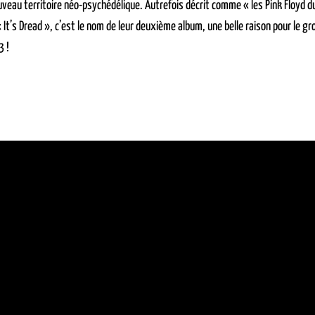
veau territoire néo-psychédélique. Autrefois décrit comme « les Pink Floyd du s
 It’s Dread », c’est le nom de leur deuxième album, une belle raison pour le 
3 !