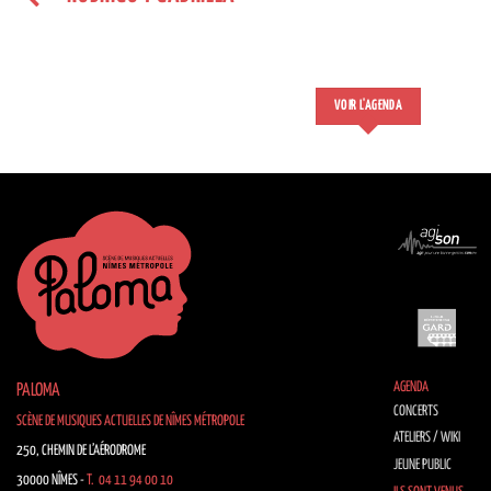
VOIR L'AGENDA
AGENDA
PALOMA
CONCERTS
SCÈNE DE MUSIQUES ACTUELLES DE NÎMES MÉTROPOLE
ATELIERS / WIKI
250, CHEMIN DE L’AÉRODROME
JEUNE PUBLIC
30000 NÎMES -
T. 04 11 94 00 10