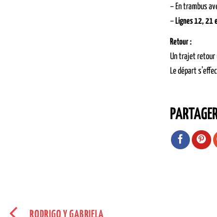
– En trambus ave
–
Lignes 12, 21 
Retour :
Un trajet retour
Le départ s’effe
PARTAGE
RODRIGO Y GABRIELA