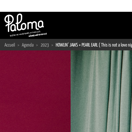
Passer
au
contenu
Accueil
>
Agenda
>
2023
>
HOWLIN’ JAWS + PEARL EARL ( This is not a love ni