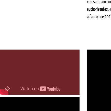
creusant son nou
euphorisantes. «
à l’automne 202