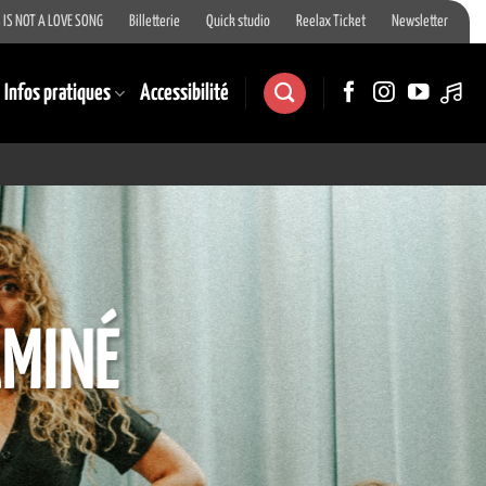
 IS NOT A LOVE SONG
Billetterie
Quick studio
Reelax Ticket
Newsletter
Infos pratiques
Accessibilité